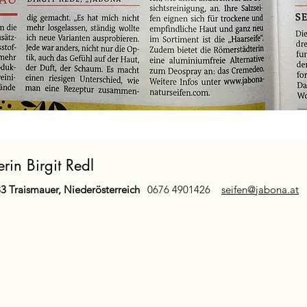
rin Birgit Redl
33 Traismauer, Niederösterreich
0676 4901426
seifen@jabona.at