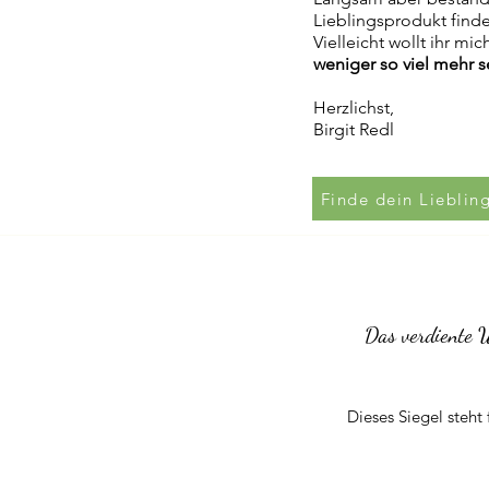
Lieblingsprodukt find
Vielleicht wollt ihr m
weniger so viel mehr s
Herzlichst,
Birgit Redl
Finde dein Lieblin
Das verdiente W
Dieses Siegel steh