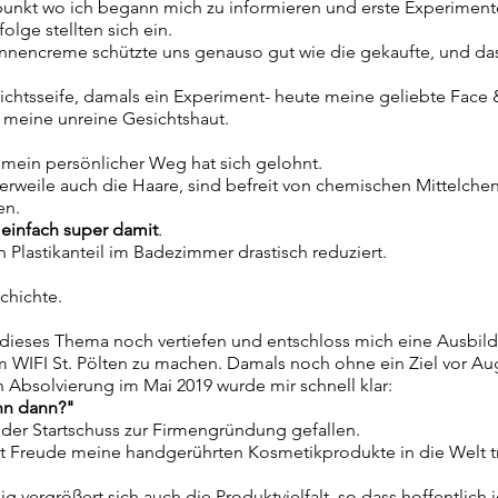
punkt wo ich begann mich zu informieren und erste Experimente
folge stellten sich ein.
onnencreme schützte uns genauso gut wie die gekaufte, und d
ichtsseife, damals ein Experiment- heute meine geliebte Face 
r meine unreine Gesichtshaut.
 mein persönlicher Weg hat sich gelohnt.
erweile auch die Haare, sind befreit von chemischen Mittelchen
en.
 einfach super damit
.
 Plastikanteil im Badezimmer drastisch reduziert.
schichte.
 dieses Thema noch vertiefen und entschloss mich eine Ausbil
im WIFI St. Pölten zu machen. Damals noch ohne ein Ziel vor A
 Absolvierung im Mai 2019 wurde mir schnell klar:
ann dann?"
 der Startschuss zur Firmengründung gefallen.
mit Freude meine handgerührten Kosmetikprodukte in die Welt 
 vergrößert sich auch die Produktvielfalt, so dass hoffentlich 