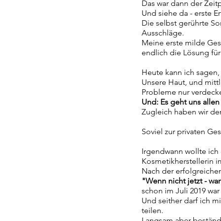
Das war dann der Zeit
Und siehe da - erste Er
Die selbst gerührte S
Ausschläge.
Meine erste milde Ges
endlich die Lösung fü
Heute kann ich sagen,
Unsere Haut, und mittl
Probleme nur verdeck
Und:
Es geht uns allen
Zugleich haben wir den
Soviel zur privaten Ge
Irgendwann wollte ich
Kosmetikherstellerin 
Nach der erfolgreichen
"Wenn nicht jetzt - w
schon im Juli 2019 war
Und seither darf ich 
teilen.
Langsam aber beständig