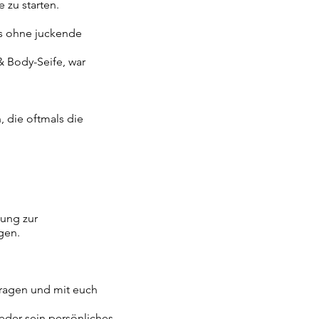
 zu starten.
as ohne juckende
& Body-Seife, war
, die oftmals die
dung zur
ugen.
tragen und mit euch
jeder sein persönliches