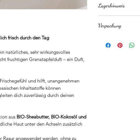
Lagerhinweis
den Achseln verreib
*Limonene,*Linalool
Auch nach der Rasur
*kennzeichnungspfli
Bei Raumtemperatur
nicht. Die empfindli
Verpackung
Sollte das Deo durc
BIO Sheabutter, Nat
werden, einfach mit
ZinkOxid, BIO Kaka
ich frisch durch den Tag
Recyclebares Weißb
durchrühren und im 
lassen.
ein natürliches, sehr wirkungsvolles
ht fruchtigen Granatapfelduft – ein Duft,
 Frischegefühl und hilft, unangenehmen
asischen Inhaltsstoffe können
iten dich zuverlässig durch deinen
tion aus
BIO-Sheabutter, BIO-Kokosöl und
liche Haut unter den Achseln zusätzlich
r Rasur angewendet werden, ohne zu