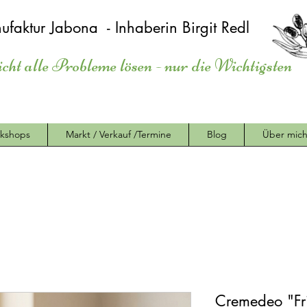
ufaktur Jabona - Inhaberin Birgit Redl
icht alle Probleme lösen - nur die Wichtigsten
kshops
Markt / Verkauf /Termine
Blog
Über mic
Cremedeo "Fri