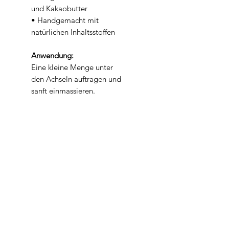
und Kakaobutter
• Handgemacht mit
natürlichen Inhaltsstoffen
Anwendung:
Eine kleine Menge unter
den Achseln auftragen und
sanft einmassieren.
Zieht schnell ein und
hinterlässt ein gepflegtes,
trockenes Hautgefühl.
Inhalt
50 gr
Inhaltsstoffe
Butyrospermum Parkii