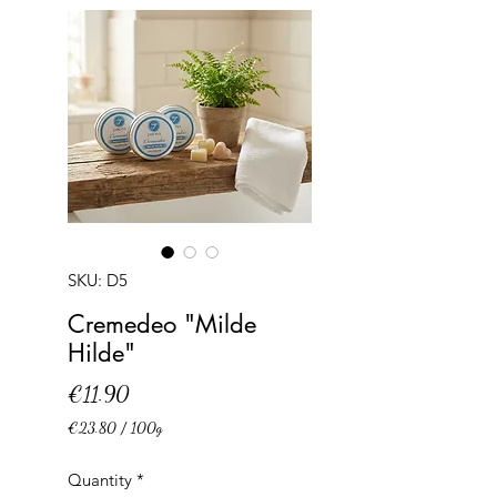
SKU: D5
Cremedeo "Milde
Hilde"
Price
€11.90
€23.80
/
100g
€23.80
per
Quantity
*
100