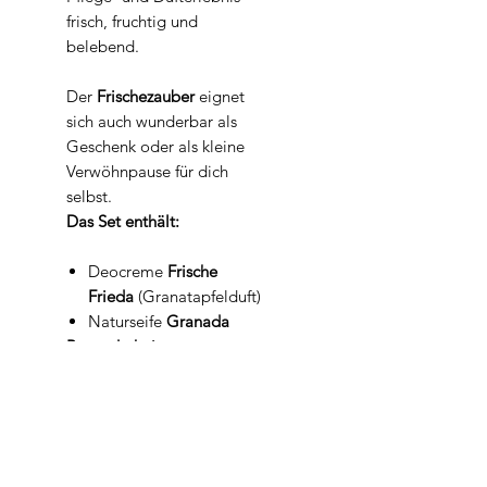
frisch, fruchtig und
belebend.
Der
Frischezauber
eignet
sich auch wunderbar als
Geschenk oder als kleine
Verwöhnpause für dich
selbst.
Das Set enthält:
Deocreme
Frische
Frieda
(Granatapfelduft)
Naturseife
Granada
Besonderheiten:
Handgemacht in der
Jabona
Seifenmanufaktur
Mit natürlichen