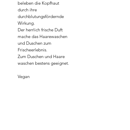
beleben die Kopfhaut
durch ihre
durchblutungsfördernde
Wirkung.
Der herrlich frische Duft
mache das Haarewaschen
und Duschen zum
Frischeerlebnis.
Zum Duschen und Haare
waschen bestens geeignet.
Vegan
Inhaltsstoffe
(Bio)Persea Gratissima Oil,
Inhalt
Aqua, (Bio)Orbignya
Oleifera Seed Oil,
mind 100 gr
(Bio)Ricinus Communis