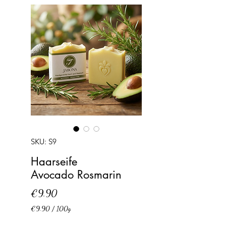
SKU: S9
Haarseife
Avocado Rosmarin
Price
€9.90
€9.90
/
100g
€9.90