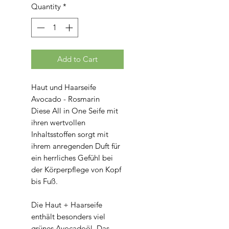
per
Quantity
*
100
Grams
Add to Cart
Haut und Haarseife
Avocado - Rosmarin
Diese All in One Seife mit
ihren wertvollen
Inhaltsstoffen sorgt mit
ihrem anregenden Duft für
ein herrliches Gefühl bei
der Körperpflege von Kopf
bis Fuß.
Die Haut + Haarseife
enthält besonders viel
grünes Avocadoöl. Das