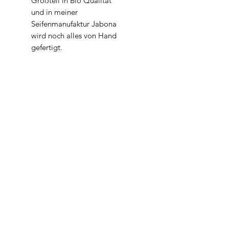
Großteil in Bio Qualität
und in meiner
Seifenmanufaktur Jabona
wird noch alles von Hand
gefertigt.
Inhaltsstoffe
Die Inhaltsstoffe sind beim
jeweiligen Einzelprodukt
aufgelistet.