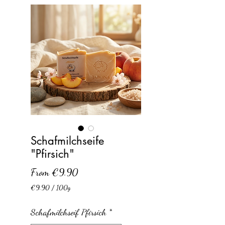
Schafmilchseife
"Pfirsich"
Sale
From
€9.90
Price
€9.90
/
100g
€9.90
per
Schafmilchseif Pfirsich
*
100