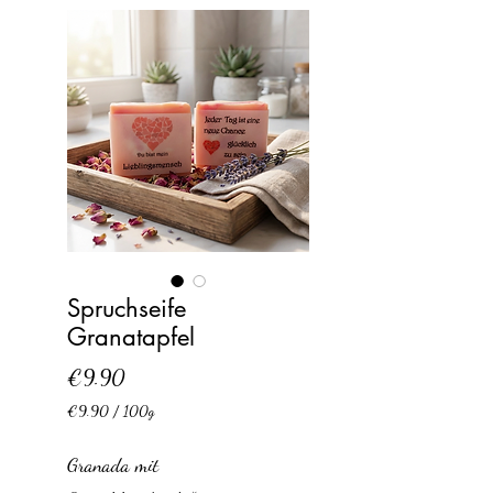
Spruchseife
Granatapfel
Price
€9.90
€9.90
/
100g
€9.90
per
Granada mit
100