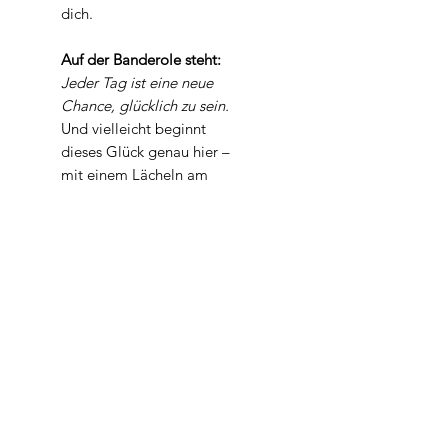
dich.
Auf der Banderole steht:
Jeder Tag ist eine neue
Chance, glücklich zu sein.
Und vielleicht beginnt
dieses Glück genau hier –
mit einem Lächeln am
Waschbecken.
Hand- und Körperseife.
Vegan.
Für die
Produktbeschreibung siehe
Granada
Gewicht
Mindestens 100 gr