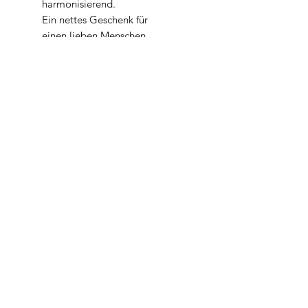
harmonisierend.
Ein nettes Geschenk für
einen lieben Menschen.
Hand- und Körper. Vegan.
Produktbeschreibung siehe
Seife Lavendel
Gewicht
100 gr Frischegewicht