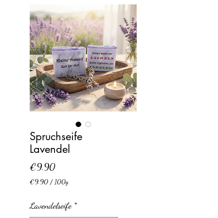
Spruchseife
Lavendel
Price
€9.90
€9.90
/
100g
€9.90
per
Lavendelseife
*
100